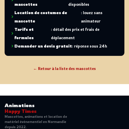
mascottes
disponibles
Location de costumes de
: louez sans
mascotte
animateur
Tarifs et
: détail des prix et frais de
formules
déplacement
Demander un devis gratuit
: réponse sous 24h
← Retour à la liste des mascottes
Animations
Happy Times
Mascottes, animations et location de
matériel événementiel en Normandie
depuis 2022.