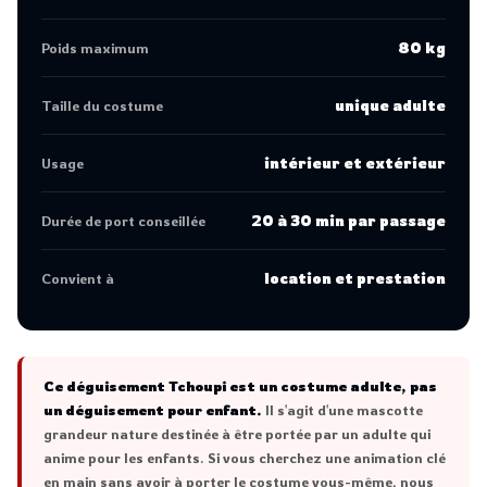
80 kg
Poids maximum
unique adulte
Taille du costume
intérieur et extérieur
Usage
20 à 30 min par passage
Durée de port conseillée
location et prestation
Convient à
Ce déguisement Tchoupi est un costume adulte, pas
un déguisement pour enfant.
Il s'agit d'une mascotte
grandeur nature destinée à être portée par un adulte qui
anime pour les enfants. Si vous cherchez une animation clé
en main sans avoir à porter le costume vous-même, nous