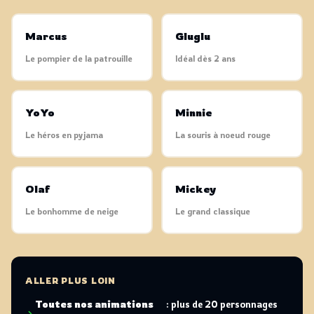
Marcus
Gluglu
Le pompier de la patrouille
Idéal dès 2 ans
YoYo
Minnie
Le héros en pyjama
La souris à noeud rouge
Olaf
Mickey
Le bonhomme de neige
Le grand classique
ALLER PLUS LOIN
Toutes nos animations
: plus de 20 personnages