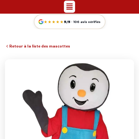
Menu
Aller
au
contenu
★★★★★
5/5
· 106 avis vérifiés
Retour à la liste des mascottes