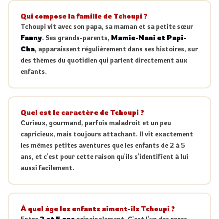
Qui compose la famille de Tchoupi ?
Tchoupi vit avec son papa, sa maman et sa petite sœur
Fanny
. Ses grands-parents,
Mamie-Nani et Papi-
Cha
, apparaissent régulièrement dans ses histoires, sur
des thèmes du quotidien qui parlent directement aux
enfants.
Quel est le caractère de Tchoupi ?
Curieux, gourmand, parfois maladroit et un peu
capricieux, mais toujours attachant. Il vit exactement
les mêmes petites aventures que les enfants de 2 à 5
ans, et c'est pour cette raison qu'ils s'identifient à lui
aussi facilement.
À quel âge les enfants aiment-ils Tchoupi ?
Entre
2 et 5 ans
principalement. C'est l'un des rares