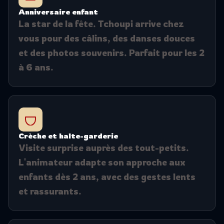
Anniversaire enfant
La star de la fête. Tchoupi arrive chez
vous pour des câlins, des danses douces
et des photos souvenirs. Parfait pour les 2
à 6 ans.
Crèche et halte-garderie
Visite surprise auprès des tout-petits.
L'animateur adapte son approche aux
enfants dès 2 ans, avec des gestes lents
et rassurants.