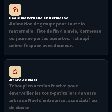
École maternelle et kermesse
Animation de groupe pour toute la
maternelle : fête de fin d'année, kermesse
ou journée portes ouvertes. Tchoupi
anime l'espace avec douceur.
Arbre de Noël
Tchoupi en version festive pour
émerveiller les tout-petits lors de votre
arbre de Noël d'entreprise, associatif ou
de classe.