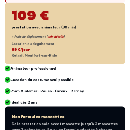
109 €
prestation avec animateur (30 min)
+ frais de déplacement (
voir détails
)
Location du déguisement
89 €/jour
Retrait Montfort-sur-Risle
Animateur professionnel
Location du costume seul possible
Pont-Audemer · Rouen · Évreux · Bernay
Idéal dès 2 ans
Nos formules mascottes
De la prestation solo avec 1 mascotte jusqu'à 2 mascottes
avec 2 animateurs, il y a une formule adaptée à chaque