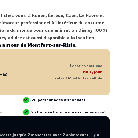
t chez vous, à Rouen, Évreux, Caen, Le Havre et
imateur professionnel à l'intérieur du costume
célèbre du monde pour une animation Disney 100 %
y adulte est aussi disponible à la location.
 autour de Montfort-sur-Risle.
Location costume
89 €/jour
min)
Retrait Montfort-sur-Risle
+20 personnages disponibles
e
Costume entretenu après chaque event
scotte jusqu'à 2 mascottes avec 2 animateurs, il y a