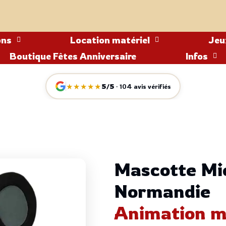
ons
Location matériel
Jeu
Boutique Fêtes Anniversaire
Infos
★★★★★
5/5
· 104 avis vérifiés
Mascotte Mic
Normandie
Animation ma