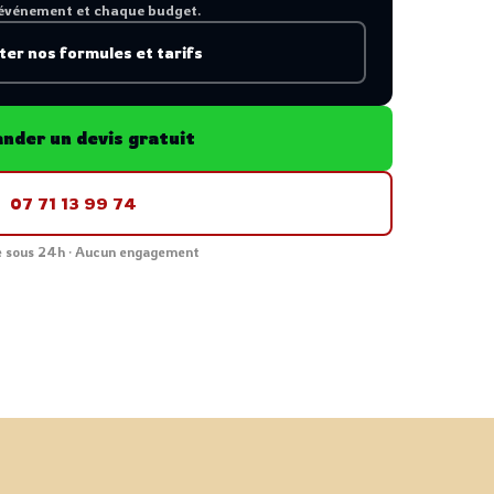
événement et chaque budget.
ter nos formules et tarifs
nder un devis gratuit
07 71 13 99 74
 sous 24h · Aucun engagement