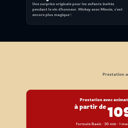
Une surprise originale pour les enfants invités
pendant le vin d'honneur. Mickey avec Minnie, c'est
encore plus magique !
Prestation a
Prestation avec anima
à partir de
10
formule Basic · 30 min · 1 m