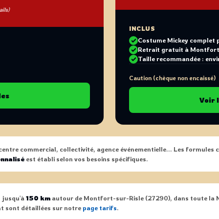
ils)
INCLUS
Costume Mickey complet pr
Retrait gratuit à Montfor
Taille recommandée : env
Caution (chèque non encaissé)
les
Voir 
centre commercial, collectivité, agence événementielle... Les formules 
onnalisé
est établi selon vos besoins spécifiques.
 jusqu'à
150 km
autour de Montfort-sur-Risle (27290), dans toute la
t sont détaillées sur notre
page tarifs
.