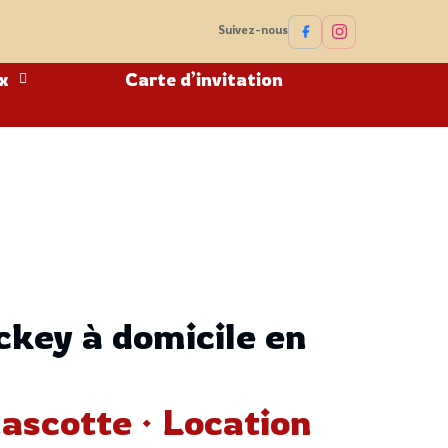
Suivez-nous
x
Carte d’invitation
key à domicile en
scotte · Location