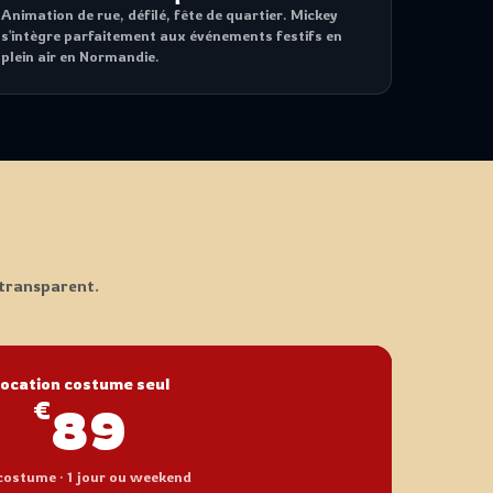
Animation de rue, défilé, fête de quartier. Mickey
s'intègre parfaitement aux événements festifs en
plein air en Normandie.
 transparent.
ocation costume seul
€
89
costume · 1 jour ou weekend