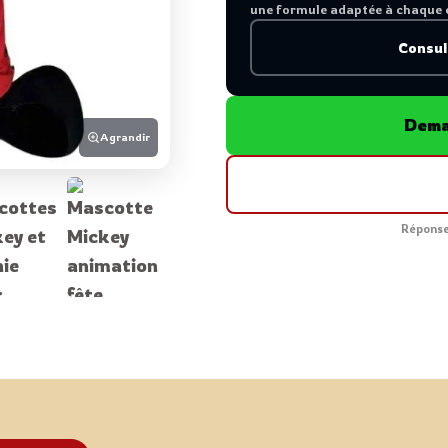
une formule adaptée à chaque 
Consul
Dema
Agrandir
Réponse