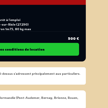
êt à l'emploi
t-sur-Risle (27290)
iron 1m75, 80 kg max
500 €
les conditions de location
ci-dessus s'adressent principalement aux particuliers.
 Normandie (Pont-Audemer, Bernay, Brionne, Rouen,