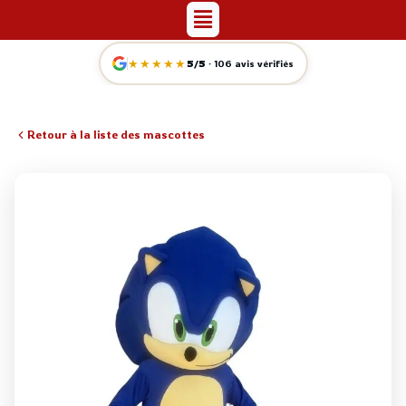
Menu
Aller
au
contenu
★★★★★
5/5
· 106 avis vérifiés
Retour à la liste des mascottes